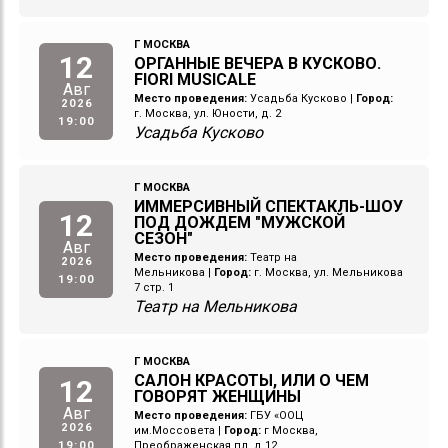
Г МОСКВА
12
ОРГАННЫЕ ВЕЧЕРА В КУСКОВО.
FIORI MUSICALE
Авг
Место проведения:
Усадьба Кусково
|
Город:
2026
г. Москва, ул. Юности, д. 2
19:00
Усадьба Кусково
Г МОСКВА
ИММЕРСИВНЫЙ СПЕКТАКЛЬ-ШОУ
12
ПОД ДОЖДЕМ "МУЖСКОЙ
СЕЗОН"
Авг
Место проведения:
Театр на
2026
Мельникова
|
Город:
г. Москва, ул. Мельникова
19:00
7 стр. 1
Театр на Мельникова
Г МОСКВА
САЛОН КРАСОТЫ, ИЛИ О ЧЕМ
12
ГОВОРЯТ ЖЕНЩИНЫ
Авг
Место проведения:
ГБУ «ООЦ
2026
им.Моссовета
|
Город:
г Москва,
19:00
Преображенская пл, д 12