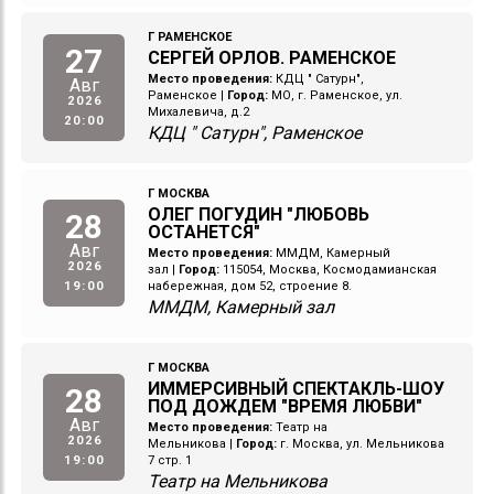
Г РАМЕНСКОЕ
27
СЕРГЕЙ ОРЛОВ. РАМЕНСКОЕ
Место проведения:
КДЦ " Сатурн",
Авг
Раменское
|
Город:
МО, г. Раменское, ул.
2026
Михалевича, д.2
20:00
КДЦ " Сатурн", Раменское
Г МОСКВА
ОЛЕГ ПОГУДИН "ЛЮБОВЬ
28
ОСТАНЕТСЯ"
Авг
Место проведения:
ММДМ, Камерный
2026
зал
|
Город:
115054, Москва, Космодамианская
19:00
набережная, дом 52, строение 8.
ММДМ, Камерный зал
Г МОСКВА
ИММЕРСИВНЫЙ СПЕКТАКЛЬ-ШОУ
28
ПОД ДОЖДЕМ "ВРЕМЯ ЛЮБВИ"
Авг
Место проведения:
Театр на
2026
Мельникова
|
Город:
г. Москва, ул. Мельникова
19:00
7 стр. 1
Театр на Мельникова