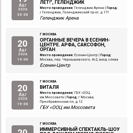
ЛЕТ!", ГЕЛЕНДЖИК
Авг
Место проведения:
Геленджик Арена
|
Город:
2026
г Геленджик, Геленджикский пр-кт, д 171
20:00
Геленджик Арена
Г МОСКВА
ОРГАННЫЕ ВЕЧЕРА В ЕСЕНИН-
20
ЦЕНТРЕ. АРФА, САКСОФОН,
ОРГАН
Авг
2026
Место проведения:
Есенин-Центр
|
Город:
19:00
Москва, пер. Чернышевского, 4с2, вход слева
Есенин-Центр
Г МОСКВА
20
ВИТАЛЯ
Место проведения:
ГБУ «ООЦ
Авг
им.Моссовета
|
Город:
г Москва,
2026
Преображенская пл, д 12
19:00
ГБУ «ООЦ им.Моссовета
Г МОСКВА
ИММЕРСИВНЫЙ СПЕКТАКЛЬ-ШОУ
20