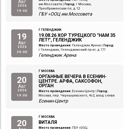
Авг
им.Моссовета
|
Город:
г Москва,
2026
Преображенская пл, д 12
19:00
ГБУ «ООЦ им.Моссовета
Г ГЕЛЕНДЖИК
19
19.08.26 ХОР ТУРЕЦКОГО "НАМ 35
ЛЕТ!", ГЕЛЕНДЖИК
Авг
Место проведения:
Геленджик Арена
|
Город:
2026
г Геленджик, Геленджикский пр-кт, д 171
20:00
Геленджик Арена
Г МОСКВА
ОРГАННЫЕ ВЕЧЕРА В ЕСЕНИН-
20
ЦЕНТРЕ. АРФА, САКСОФОН,
ОРГАН
Авг
2026
Место проведения:
Есенин-Центр
|
Город:
19:00
Москва, пер. Чернышевского, 4с2, вход слева
Есенин-Центр
Г МОСКВА
20
ВИТАЛЯ
Место проведения:
ГБУ «ООЦ