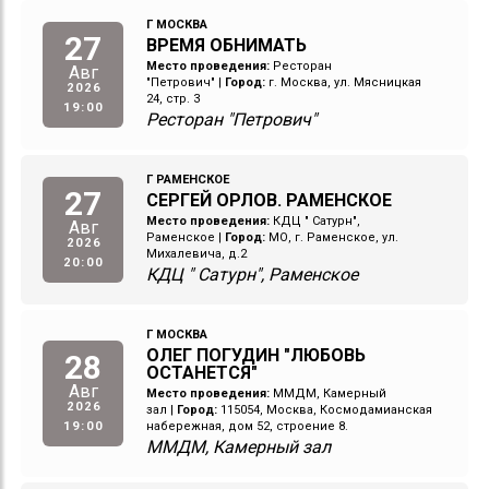
Г МОСКВА
27
ВРЕМЯ ОБНИМАТЬ
Место проведения:
Ресторан
Авг
"Петрович"
|
Город:
г. Москва, ул. Мясницкая
2026
24, стр. 3
19:00
Ресторан "Петрович"
Г РАМЕНСКОЕ
27
СЕРГЕЙ ОРЛОВ. РАМЕНСКОЕ
Место проведения:
КДЦ " Сатурн",
Авг
Раменское
|
Город:
МО, г. Раменское, ул.
2026
Михалевича, д.2
20:00
КДЦ " Сатурн", Раменское
Г МОСКВА
ОЛЕГ ПОГУДИН "ЛЮБОВЬ
28
ОСТАНЕТСЯ"
Авг
Место проведения:
ММДМ, Камерный
2026
зал
|
Город:
115054, Москва, Космодамианская
19:00
набережная, дом 52, строение 8.
ММДМ, Камерный зал