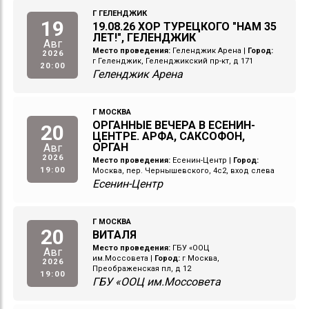
Г ГЕЛЕНДЖИК
19
19.08.26 ХОР ТУРЕЦКОГО "НАМ 35
ЛЕТ!", ГЕЛЕНДЖИК
Авг
Место проведения:
Геленджик Арена
|
Город:
2026
г Геленджик, Геленджикский пр-кт, д 171
20:00
Геленджик Арена
Г МОСКВА
ОРГАННЫЕ ВЕЧЕРА В ЕСЕНИН-
20
ЦЕНТРЕ. АРФА, САКСОФОН,
ОРГАН
Авг
2026
Место проведения:
Есенин-Центр
|
Город:
19:00
Москва, пер. Чернышевского, 4с2, вход слева
Есенин-Центр
Г МОСКВА
20
ВИТАЛЯ
Место проведения:
ГБУ «ООЦ
Авг
им.Моссовета
|
Город:
г Москва,
2026
Преображенская пл, д 12
19:00
ГБУ «ООЦ им.Моссовета