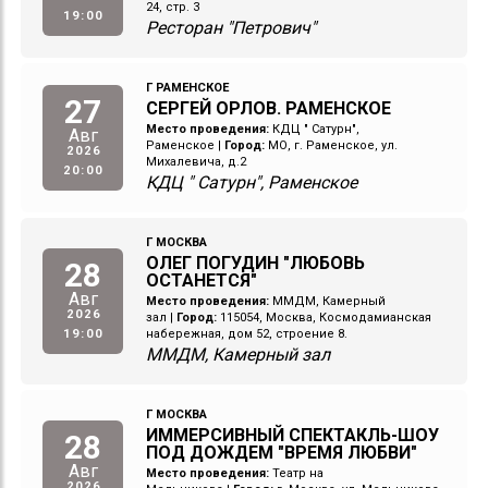
24, стр. 3
19:00
Ресторан "Петрович"
Г РАМЕНСКОЕ
27
СЕРГЕЙ ОРЛОВ. РАМЕНСКОЕ
Место проведения:
КДЦ " Сатурн",
Авг
Раменское
|
Город:
МО, г. Раменское, ул.
2026
Михалевича, д.2
20:00
КДЦ " Сатурн", Раменское
Г МОСКВА
ОЛЕГ ПОГУДИН "ЛЮБОВЬ
28
ОСТАНЕТСЯ"
Авг
Место проведения:
ММДМ, Камерный
2026
зал
|
Город:
115054, Москва, Космодамианская
19:00
набережная, дом 52, строение 8.
ММДМ, Камерный зал
Г МОСКВА
ИММЕРСИВНЫЙ СПЕКТАКЛЬ-ШОУ
28
ПОД ДОЖДЕМ "ВРЕМЯ ЛЮБВИ"
Авг
Место проведения:
Театр на
2026