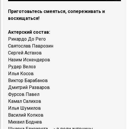
Приготовьтесь смеяться, сопереживать и
восхищаться!
Актерский состав:
Рикардо До Рего
Святослав Паврозин
Сергей Астахов
Назим Искендеров
Рудер Велоз
Илья Косов
Виктор Барабанов
Дмитрий Разваров
Фурсов Павел
Камал Салихов
Илья Шумилов
Василий Копков
Михаил Боднев
Шуляка Елизавета - в роли антонины