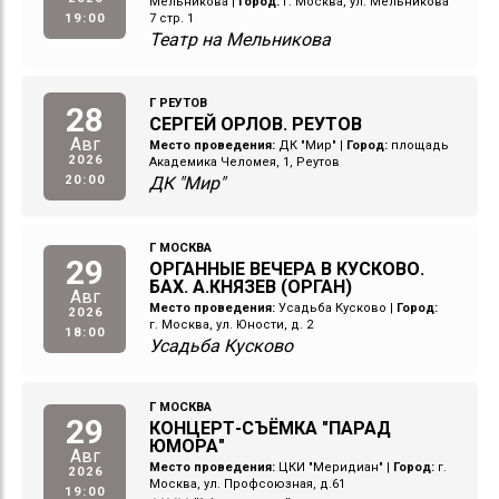
Мельникова
|
Город:
г. Москва, ул. Мельникова
19:00
7 стр. 1
Театр на Мельникова
Г РЕУТОВ
28
СЕРГЕЙ ОРЛОВ. РЕУТОВ
Авг
Место проведения:
ДК "Мир"
|
Город:
площадь
2026
Академика Челомея, 1, Реутов
20:00
ДК "Мир"
Г МОСКВА
29
ОРГАННЫЕ ВЕЧЕРА В КУСКОВО.
БАХ. А.КНЯЗЕВ (ОРГАН)
Авг
Место проведения:
Усадьба Кусково
|
Город:
2026
г. Москва, ул. Юности, д. 2
18:00
Усадьба Кусково
Г МОСКВА
29
КОНЦЕРТ-СЪЁМКА "ПАРАД
ЮМОРА"
Авг
Место проведения:
ЦКИ "Меридиан"
|
Город:
г.
2026
Москва, ул. Профсоюзная, д.61
19:00