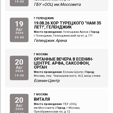
19:00
ГБУ «ООЦ им.Моссовета
Г ГЕЛЕНДЖИК
19
19.08.26 ХОР ТУРЕЦКОГО "НАМ 35
ЛЕТ!", ГЕЛЕНДЖИК
Авг
Место проведения:
Геленджик Арена
|
Город:
2026
г Геленджик, Геленджикский пр-кт, д 171
20:00
Геленджик Арена
Г МОСКВА
ОРГАННЫЕ ВЕЧЕРА В ЕСЕНИН-
20
ЦЕНТРЕ. АРФА, САКСОФОН,
ОРГАН
Авг
2026
Место проведения:
Есенин-Центр
|
Город:
19:00
Москва, пер. Чернышевского, 4с2, вход слева
Есенин-Центр
Г МОСКВА
20
ВИТАЛЯ
Место проведения:
ГБУ «ООЦ
Авг
им.Моссовета
|
Город:
г Москва,
2026
Преображенская пл, д 12