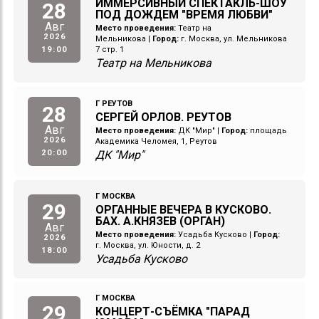
ИММЕРСИВНЫЙ СПЕКТАКЛЬ-ШОУ
28
ПОД ДОЖДЕМ "ВРЕМЯ ЛЮБВИ"
Авг
Место проведения:
Театр на
2026
Мельникова
|
Город:
г. Москва, ул. Мельникова
19:00
7 стр. 1
Театр на Мельникова
Г РЕУТОВ
28
СЕРГЕЙ ОРЛОВ. РЕУТОВ
Авг
Место проведения:
ДК "Мир"
|
Город:
площадь
2026
Академика Челомея, 1, Реутов
20:00
ДК "Мир"
Г МОСКВА
29
ОРГАННЫЕ ВЕЧЕРА В КУСКОВО.
БАХ. А.КНЯЗЕВ (ОРГАН)
Авг
Место проведения:
Усадьба Кусково
|
Город:
2026
г. Москва, ул. Юности, д. 2
18:00
Усадьба Кусково
Г МОСКВА
29
КОНЦЕРТ-СЪЁМКА "ПАРАД