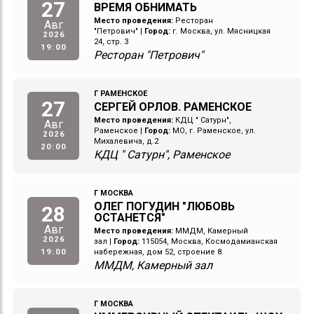
27
ВРЕМЯ ОБНИМАТЬ
Место проведения:
Ресторан
Авг
"Петрович"
|
Город:
г. Москва, ул. Мясницкая
2026
24, стр. 3
19:00
Ресторан "Петрович"
Г РАМЕНСКОЕ
27
СЕРГЕЙ ОРЛОВ. РАМЕНСКОЕ
Место проведения:
КДЦ " Сатурн",
Авг
Раменское
|
Город:
МО, г. Раменское, ул.
2026
Михалевича, д.2
20:00
КДЦ " Сатурн", Раменское
Г МОСКВА
ОЛЕГ ПОГУДИН "ЛЮБОВЬ
28
ОСТАНЕТСЯ"
Авг
Место проведения:
ММДМ, Камерный
2026
зал
|
Город:
115054, Москва, Космодамианская
19:00
набережная, дом 52, строение 8.
ММДМ, Камерный зал
Г МОСКВА