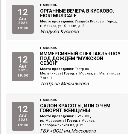
Г МОСКВА
12
ОРГАННЫЕ ВЕЧЕРА В КУСКОВО.
FIORI MUSICALE
Авг
Место проведения:
Усадьба Кусково
|
Город:
2026
г. Москва, ул. Юности, д. 2
19:00
Усадьба Кусково
Г МОСКВА
ИММЕРСИВНЫЙ СПЕКТАКЛЬ-ШОУ
12
ПОД ДОЖДЕМ "МУЖСКОЙ
СЕЗОН"
Авг
Место проведения:
Театр на
2026
Мельникова
|
Город:
г. Москва, ул. Мельникова
19:00
7 стр. 1
Театр на Мельникова
Г МОСКВА
САЛОН КРАСОТЫ, ИЛИ О ЧЕМ
12
ГОВОРЯТ ЖЕНЩИНЫ
Авг
Место проведения:
ГБУ «ООЦ
2026
им.Моссовета
|
Город:
г Москва,
19:00
Преображенская пл, д 12
ГБУ «ООЦ им.Моссовета