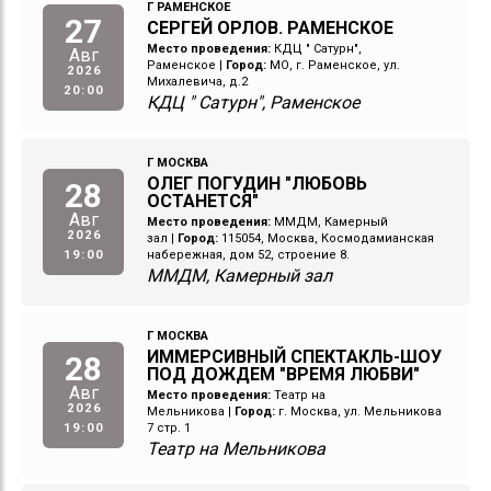
Г РАМЕНСКОЕ
27
СЕРГЕЙ ОРЛОВ. РАМЕНСКОЕ
Место проведения:
КДЦ " Сатурн",
Авг
Раменское
|
Город:
МО, г. Раменское, ул.
2026
Михалевича, д.2
20:00
КДЦ " Сатурн", Раменское
Г МОСКВА
ОЛЕГ ПОГУДИН "ЛЮБОВЬ
28
ОСТАНЕТСЯ"
Авг
Место проведения:
ММДМ, Камерный
2026
зал
|
Город:
115054, Москва, Космодамианская
19:00
набережная, дом 52, строение 8.
ММДМ, Камерный зал
Г МОСКВА
ИММЕРСИВНЫЙ СПЕКТАКЛЬ-ШОУ
28
ПОД ДОЖДЕМ "ВРЕМЯ ЛЮБВИ"
Авг
Место проведения:
Театр на
2026
Мельникова
|
Город:
г. Москва, ул. Мельникова
19:00
7 стр. 1
Театр на Мельникова