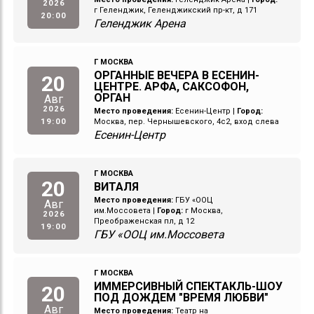
2026
г Геленджик, Геленджикский пр-кт, д 171
20:00
Геленджик Арена
Г МОСКВА
ОРГАННЫЕ ВЕЧЕРА В ЕСЕНИН-
20
ЦЕНТРЕ. АРФА, САКСОФОН,
ОРГАН
Авг
2026
Место проведения:
Есенин-Центр
|
Город:
19:00
Москва, пер. Чернышевского, 4с2, вход слева
Есенин-Центр
Г МОСКВА
20
ВИТАЛЯ
Место проведения:
ГБУ «ООЦ
Авг
им.Моссовета
|
Город:
г Москва,
2026
Преображенская пл, д 12
19:00
ГБУ «ООЦ им.Моссовета
Г МОСКВА
ИММЕРСИВНЫЙ СПЕКТАКЛЬ-ШОУ
20
ПОД ДОЖДЕМ "ВРЕМЯ ЛЮБВИ"
Авг
Место проведения:
Театр на