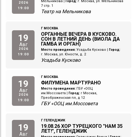
Мельникова
|
Город:
г. Москва, ул. Мельникова
2026
7 стр. 1
19:00
Театр на Мельникова
Г МОСКВА
ОРГАННЫЕ ВЕЧЕРА В КУСКОВО.
19
СОН В ЛЕТНИЙ ДЕНЬ (ВИОЛА ДА
ГАМБА И ОРГАН)
Авг
2026
Место проведения:
Усадьба Кусково
|
Город:
19:00
г. Москва, ул. Юности, д. 2
Усадьба Кусково
Г МОСКВА
19
ФИЛУМЕНА МАРТУРАНО
Место проведения:
ГБУ «ООЦ
Авг
им.Моссовета
|
Город:
г Москва,
2026
Преображенская пл, д 12
19:00
ГБУ «ООЦ им.Моссовета
Г ГЕЛЕНДЖИК
19
19.08.26 ХОР ТУРЕЦКОГО "НАМ 35
ЛЕТ!", ГЕЛЕНДЖИК
Авг
Место проведения:
Геленджик Арена
|
Город: