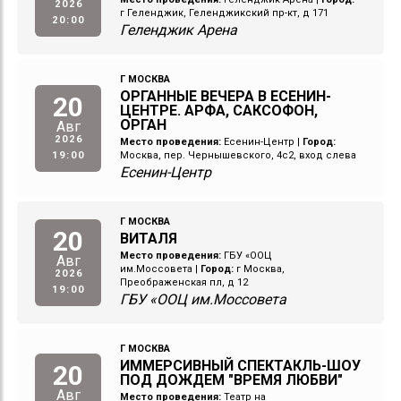
2026
г Геленджик, Геленджикский пр-кт, д 171
20:00
Геленджик Арена
Г МОСКВА
ОРГАННЫЕ ВЕЧЕРА В ЕСЕНИН-
20
ЦЕНТРЕ. АРФА, САКСОФОН,
ОРГАН
Авг
2026
Место проведения:
Есенин-Центр
|
Город:
19:00
Москва, пер. Чернышевского, 4с2, вход слева
Есенин-Центр
Г МОСКВА
20
ВИТАЛЯ
Место проведения:
ГБУ «ООЦ
Авг
им.Моссовета
|
Город:
г Москва,
2026
Преображенская пл, д 12
19:00
ГБУ «ООЦ им.Моссовета
Г МОСКВА
ИММЕРСИВНЫЙ СПЕКТАКЛЬ-ШОУ
20
ПОД ДОЖДЕМ "ВРЕМЯ ЛЮБВИ"
Авг
Место проведения:
Театр на