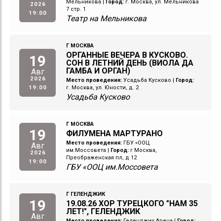
Мельникова
|
Город:
г. Москва, ул. Мельникова
2026
7 стр. 1
19:00
Театр на Мельникова
Г МОСКВА
ОРГАННЫЕ ВЕЧЕРА В КУСКОВО.
19
СОН В ЛЕТНИЙ ДЕНЬ (ВИОЛА ДА
ГАМБА И ОРГАН)
Авг
2026
Место проведения:
Усадьба Кусково
|
Город:
19:00
г. Москва, ул. Юности, д. 2
Усадьба Кусково
Г МОСКВА
19
ФИЛУМЕНА МАРТУРАНО
Место проведения:
ГБУ «ООЦ
Авг
им.Моссовета
|
Город:
г Москва,
2026
Преображенская пл, д 12
19:00
ГБУ «ООЦ им.Моссовета
Г ГЕЛЕНДЖИК
19
19.08.26 ХОР ТУРЕЦКОГО "НАМ 35
ЛЕТ!", ГЕЛЕНДЖИК
Авг
Место проведения:
Геленджик Арена
|
Город: