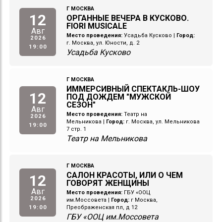
Г МОСКВА
12
ОРГАННЫЕ ВЕЧЕРА В КУСКОВО.
FIORI MUSICALE
Авг
Место проведения:
Усадьба Кусково
|
Город:
2026
г. Москва, ул. Юности, д. 2
19:00
Усадьба Кусково
Г МОСКВА
ИММЕРСИВНЫЙ СПЕКТАКЛЬ-ШОУ
12
ПОД ДОЖДЕМ "МУЖСКОЙ
СЕЗОН"
Авг
Место проведения:
Театр на
2026
Мельникова
|
Город:
г. Москва, ул. Мельникова
19:00
7 стр. 1
Театр на Мельникова
Г МОСКВА
САЛОН КРАСОТЫ, ИЛИ О ЧЕМ
12
ГОВОРЯТ ЖЕНЩИНЫ
Авг
Место проведения:
ГБУ «ООЦ
2026
им.Моссовета
|
Город:
г Москва,
19:00
Преображенская пл, д 12
ГБУ «ООЦ им.Моссовета