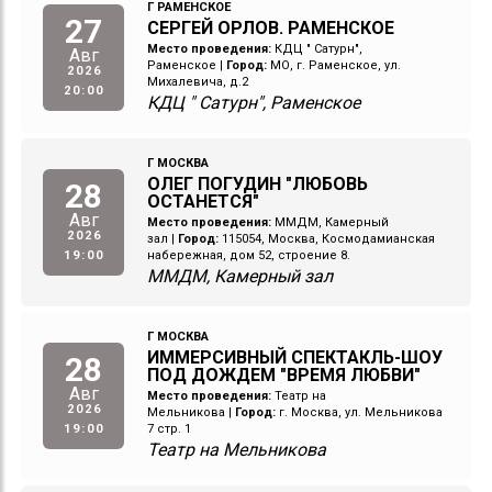
Г РАМЕНСКОЕ
27
СЕРГЕЙ ОРЛОВ. РАМЕНСКОЕ
Место проведения:
КДЦ " Сатурн",
Авг
Раменское
|
Город:
МО, г. Раменское, ул.
2026
Михалевича, д.2
20:00
КДЦ " Сатурн", Раменское
Г МОСКВА
ОЛЕГ ПОГУДИН "ЛЮБОВЬ
28
ОСТАНЕТСЯ"
Авг
Место проведения:
ММДМ, Камерный
2026
зал
|
Город:
115054, Москва, Космодамианская
19:00
набережная, дом 52, строение 8.
ММДМ, Камерный зал
Г МОСКВА
ИММЕРСИВНЫЙ СПЕКТАКЛЬ-ШОУ
28
ПОД ДОЖДЕМ "ВРЕМЯ ЛЮБВИ"
Авг
Место проведения:
Театр на
2026
Мельникова
|
Город:
г. Москва, ул. Мельникова
19:00
7 стр. 1
Театр на Мельникова