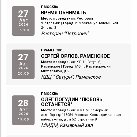
Г МОСКВА
27
ВРЕМЯ ОБНИМАТЬ
Место проведения:
Ресторан
Авг
"Петрович"
|
Город:
г. Москва, ул. Мясницкая
2026
24, стр. 3
19:00
Ресторан "Петрович"
Г РАМЕНСКОЕ
27
СЕРГЕЙ ОРЛОВ. РАМЕНСКОЕ
Место проведения:
КДЦ " Сатурн",
Авг
Раменское
|
Город:
МО, г. Раменское, ул.
2026
Михалевича, д.2
20:00
КДЦ " Сатурн", Раменское
Г МОСКВА
ОЛЕГ ПОГУДИН "ЛЮБОВЬ
28
ОСТАНЕТСЯ"
Авг
Место проведения:
ММДМ, Камерный
2026
зал
|
Город:
115054, Москва, Космодамианская
19:00
набережная, дом 52, строение 8.
ММДМ, Камерный зал