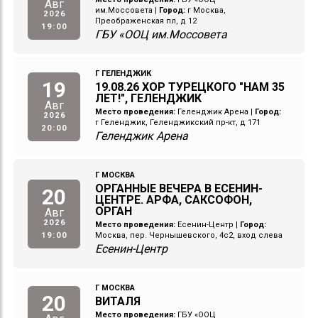
Авг
им.Моссовета
|
Город:
г Москва,
2026
Преображенская пл, д 12
19:00
ГБУ «ООЦ им.Моссовета
Г ГЕЛЕНДЖИК
19
19.08.26 ХОР ТУРЕЦКОГО "НАМ 35
ЛЕТ!", ГЕЛЕНДЖИК
Авг
Место проведения:
Геленджик Арена
|
Город:
2026
г Геленджик, Геленджикский пр-кт, д 171
20:00
Геленджик Арена
Г МОСКВА
ОРГАННЫЕ ВЕЧЕРА В ЕСЕНИН-
20
ЦЕНТРЕ. АРФА, САКСОФОН,
ОРГАН
Авг
2026
Место проведения:
Есенин-Центр
|
Город:
19:00
Москва, пер. Чернышевского, 4с2, вход слева
Есенин-Центр
Г МОСКВА
20
ВИТАЛЯ
Место проведения:
ГБУ «ООЦ