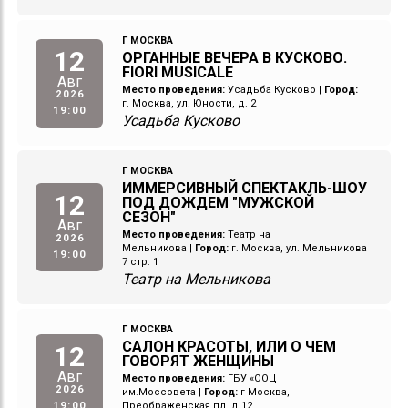
Г МОСКВА
12
ОРГАННЫЕ ВЕЧЕРА В КУСКОВО.
FIORI MUSICALE
Авг
Место проведения:
Усадьба Кусково
|
Город:
2026
г. Москва, ул. Юности, д. 2
19:00
Усадьба Кусково
Г МОСКВА
ИММЕРСИВНЫЙ СПЕКТАКЛЬ-ШОУ
12
ПОД ДОЖДЕМ "МУЖСКОЙ
СЕЗОН"
Авг
Место проведения:
Театр на
2026
Мельникова
|
Город:
г. Москва, ул. Мельникова
19:00
7 стр. 1
Театр на Мельникова
Г МОСКВА
САЛОН КРАСОТЫ, ИЛИ О ЧЕМ
12
ГОВОРЯТ ЖЕНЩИНЫ
Авг
Место проведения:
ГБУ «ООЦ
2026
им.Моссовета
|
Город:
г Москва,
19:00
Преображенская пл, д 12