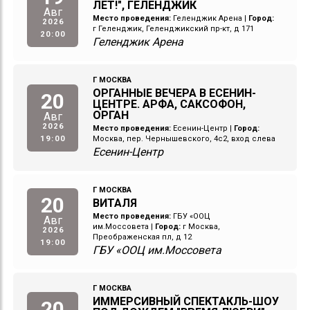
ЛЕТ!", ГЕЛЕНДЖИК
Авг
Место проведения:
Геленджик Арена
|
Город:
2026
г Геленджик, Геленджикский пр-кт, д 171
20:00
Геленджик Арена
Г МОСКВА
ОРГАННЫЕ ВЕЧЕРА В ЕСЕНИН-
20
ЦЕНТРЕ. АРФА, САКСОФОН,
ОРГАН
Авг
2026
Место проведения:
Есенин-Центр
|
Город:
19:00
Москва, пер. Чернышевского, 4с2, вход слева
Есенин-Центр
Г МОСКВА
20
ВИТАЛЯ
Место проведения:
ГБУ «ООЦ
Авг
им.Моссовета
|
Город:
г Москва,
2026
Преображенская пл, д 12
19:00
ГБУ «ООЦ им.Моссовета
Г МОСКВА
ИММЕРСИВНЫЙ СПЕКТАКЛЬ-ШОУ
20