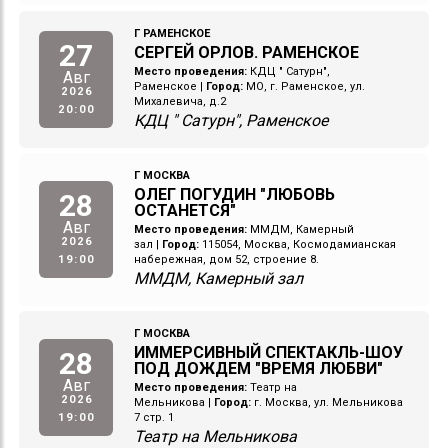
Г РАМЕНСКОЕ
27
СЕРГЕЙ ОРЛОВ. РАМЕНСКОЕ
Место проведения:
КДЦ " Сатурн",
Авг
Раменское
|
Город:
МО, г. Раменское, ул.
2026
Михалевича, д.2
20:00
КДЦ " Сатурн", Раменское
Г МОСКВА
ОЛЕГ ПОГУДИН "ЛЮБОВЬ
28
ОСТАНЕТСЯ"
Авг
Место проведения:
ММДМ, Камерный
2026
зал
|
Город:
115054, Москва, Космодамианская
19:00
набережная, дом 52, строение 8.
ММДМ, Камерный зал
Г МОСКВА
ИММЕРСИВНЫЙ СПЕКТАКЛЬ-ШОУ
28
ПОД ДОЖДЕМ "ВРЕМЯ ЛЮБВИ"
Авг
Место проведения:
Театр на
2026
Мельникова
|
Город:
г. Москва, ул. Мельникова
19:00
7 стр. 1
Театр на Мельникова